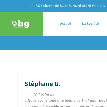
2323 chemin de Saint-Bernard 06220 Vallauris
Accueil
La Société
Stéphane G.
136 Views
« Nous avons loué une benne de 8 m³ pour nos tra
livraison a été rapide et l’équipe très professionnel