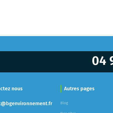
04 
ctez nous
Autres pages
t@bgenvironnement.fr
Blog